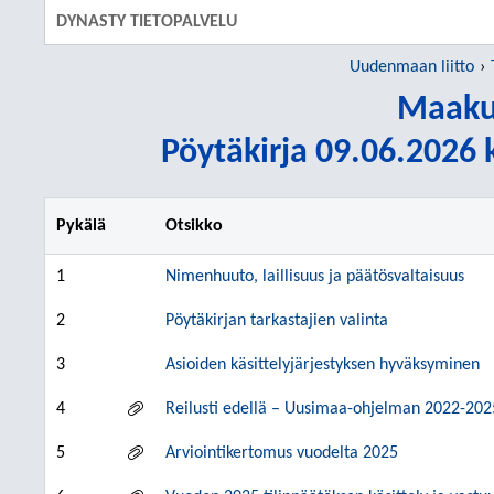
DYNASTY TIETOPALVELU
Uudenmaan liitto
Maaku
Pöytäkirja 09.06.2026 k
Pykälä
Otsikko
1
Nimenhuuto, laillisuus ja päätösvaltaisuus
2
Pöytäkirjan tarkastajien valinta
3
Asioiden käsittelyjärjestyksen hyväksyminen
4
Reilusti edellä – Uusimaa-ohjelman 2022-202
5
Arviointikertomus vuodelta 2025