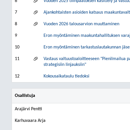
6
Vuoden 2025 tilinpäätöksen käsittely ja vastu
7
Ajankohtaisten asioiden katsaus maakuntavalt
8
Vuoden 2026 talousarvion muuttaminen
9
Eron myöntäminen maakuntahallituksen varajä
10
Eron myöntäminen tarkastuslautakunnan jäseny
11
Vastaus valtuustoaloitteeseen "Pienilmailua
strategisiin linjauksiin"
12
Kokousaikataulu tiedoksi
Osallistuja
Arajärvi Pentti
Karhuvaara Arja