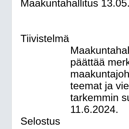
Maakuntahallitus
13.05
Tiivistelmä
Maakuntahall
päättää merk
maakuntajoh
teemat ja vi
tarkemmin suu
11.6.2024.
Selostus