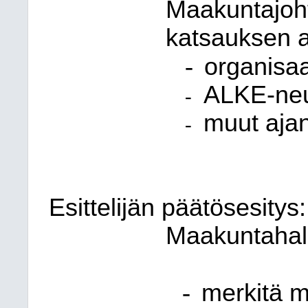
Maakuntajoht
katsauksen a
-
organisaa
ALKE-neu
-
muut ajan
-
Esittelijän päätösesitys:
Maakuntahall
-
merkitä m