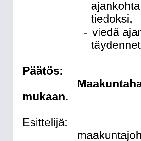
ajankohta
tiedoksi,
-
viedä aja
täydennet
Päätös:
Maakuntahal
mukaan.
Esittelijä:
maakuntajoht