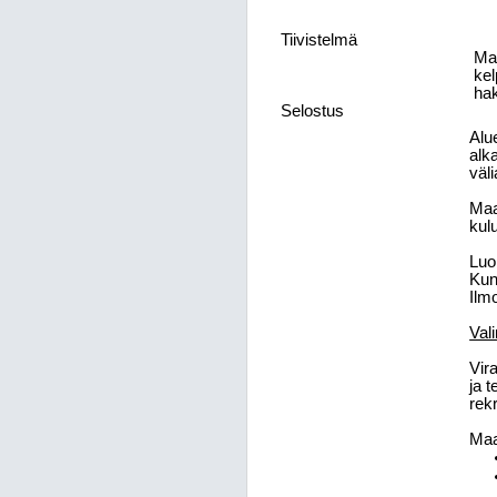
Tiivistelmä
Maa
kel
ha
Selostus
Alu
alk
väl
Maa
kul
Luo
Kunt
Ilm
Val
Vir
ja 
rek
Maa