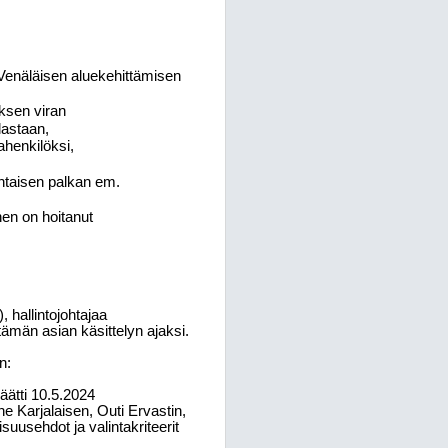
o Venäläisen aluekehittämisen
uksen viran
lastaan,
ahenkilöksi,
htaisen palkan em.
nen on hoitanut
, hallintojohtajaa
tämän asian käsittelyn ajaksi.
n:
äätti 10.5.2024
 Karjalaisen, Outi Ervastin,
suusehdot ja valintakriteerit