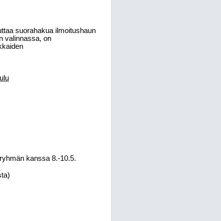
euttaa suorahakua ilmoitushaun
n valinnassa, on
kkaiden
ulu
aryhmän kanssa 8.-10.5.
sta)