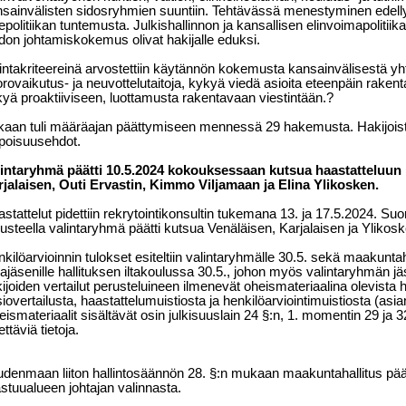
sainvälisten sidosryhmien suuntiin. Tehtävässä menestyminen edelly
epolitiikan tuntemusta. Julkishallinnon ja kansallisen elinvoimapolit
don johtamiskokemus olivat hakijalle eduksi.
intakriteereinä arvostettiin käytännön kokemusta kansainvälisestä yh
rovaikutus- ja neuvottelutaitoja, kykyä viedä asioita eteenpäin rake
yä proaktiiviseen, luottamusta rakentavaan viestintään.?
kaan tuli määräajan päättymiseen mennessä 29 hakemusta. Hakijoista
poisuusehdot.
lintaryhmä päätti 10.5.2024 kokouksessaan kutsua haastatteluun
jalaisen, Outi Ervastin, Kimmo Viljamaan ja Elina Ylikosken.
stattelut pidettiin rekrytointikonsultin tukemana 13. ja 17.5.2024. Suor
usteella valintaryhmä päätti kutsua Venäläisen, Karjalaisen ja Ylikoske
kilöarvioinnin tulokset esiteltiin valintaryhmälle 30.5. sekä maakuntaha
ajäsenille hallituksen iltakoulussa 30.5., johon myös valintaryhmän j
ijoiden vertailut perusteluineen ilmenevät oheismateriaalina olevista
iovertailusta, haastattelumuistiosta ja henkilöarviointimuistiosta (asia
ismateriaalit sisältävät osin julkisuuslain 24 §:n, 1. momentin 29 ja
ettäviä tietoja.
denmaan liiton hallintosäännön 28. §:n mukaan maakuntahallitus pää
stuualueen johtajan valinnasta.