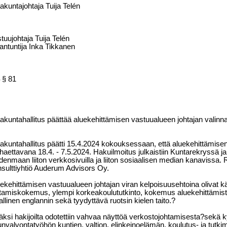
kuntajohtaja Tuija Telén
tuujohtaja Tuija Telén
antuntija Inka Tikkanen
§ 81
kuntahallitus päättää aluekehittämisen vastuualueen johtajan valinna
kuntahallitus päätti 15.4.2024 kokouksessaan, että aluekehittämisen
haettavana 18.4. - 7.5.2024. Hakuilmoitus julkaistiin Kuntarekryssä j
enmaan liiton verkkosivuilla ja liiton sosiaalisen median kanavissa. R
sulttiyhtiö Auderum Advisors Oy.
ekehittämisen vastuualueen johtajan viran kelpoisuusehtoina olivat k
tamiskokemus, ylempi korkeakoulututkinto, kokemus aluekehittämistyö
jallinen englannin sekä tyydyttävä ruotsin kielen taito.?
äksi hakijoilta odotettiin vahvaa näyttöä verkostojohtamisesta?sekä k
nvalvontatyöhön kuntien, valtion, elinkeinoelämän, koulutus- ja tut