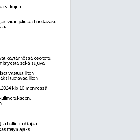
ä virkojen
n viran julistaa haettavaksi
sta.
vat käytännössä osoitettu
mistyöstä sekä sujuva
set vastuut liiton
ksi tuotavaa liiton
.5.2024 klo 16 mennessä
kuilmoitukseen,
n.
ja hallintojohtajaa
äsittelyn ajaksi.