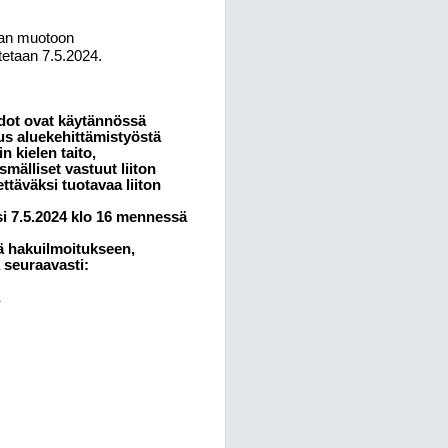
aan muotoon
etaan 7.5.2024.
hdot ovat käytännössä
us aluekehittämistyöstä
n kielen taito,
mälliset vastuut liiton
täväksi tuotavaa liiton
si 7.5.2024 klo 16 mennessä
ä hakuilmoitukseen,
 seuraavasti:
a