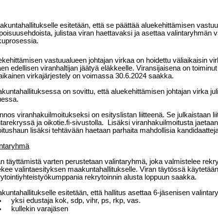
kuntahallitukselle esitetään, että se päättää aluekehittämisen vastuu
poisuusehdoista, julistaa viran haettavaksi ja asettaa valintaryhmän
kuprosessia.
ekehittämisen vastuualueen johtajan virkaa on hoidettu väliaikaisin vir
aen edellisen viranhaltijan jäätyä eläkkeelle. Viransijaisena on toiminu
iaikainen virkajärjestely on voimassa 30.6.2024 saakka.
kuntahallituksessa on sovittu, että aluekehittämisen johtajan virka ju
uessa.
nnos viranhakuilmoitukseksi on esityslistan liitteenä. Se julkaistaan li
arekryssä ja oikotie.fi-sivustolla.
Lisäksi viranhakuilmoitusta jaetaa
oitushaun lisäksi tehtävään haetaan parhaita mahdollisia kandidaattej
intaryhmä
an täyttämistä varten perustetaan valintaryhmä, joka valmistelee rekryt
tekee valintaesityksen maakuntahallitukselle. Viran täytössä käytetää
rytointiyhteistyökumppania rekrytoinnin alusta loppuun saakka.
kuntahallitukselle esitetään, että hallitus asettaa 6-jäsenisen valinta
yksi edustaja kok, sdp, vihr, ps, rkp, vas.
kullekin varajäsen