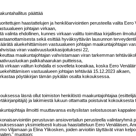
kuntahallitus päättää
uoritettujen haastattelujen ja henkilöarviointien perusteella valita Eer
astuualueen johtajan virkaan,
ttä valinta ehdollinen, kunnes virkaan valittu toimittaa kirjallisen ilmoit
astaanottamisesta sekä esittää hyväksyttävän lausunnon terveydenti
äärätä aluekehittämisen vastuualueen johtajan maakuntajohtajan var
ahvistaa viran vaativuusluokkasijoituksesi 22,
ikeuttaa maakuntajohtajan vahvistamaan viran tarkemman tehtäväko
aativuusluokan palkkahaarukan puitteissa,
ttä virkaan valitun kohdalla ei sovelleta koeaikaa, koska Eero Venäläi
luekehittämisen vastuualueen johtajan tehtävää 15.12.2023 alkaen,
arkastaa pöytäkirjan tämän pykälän osalta kokouksessa.
ouksessa läsnä ollut toimiston henkilöstö maakuntajohtajaa (esittelijä)
ytäkirjanpitäjä) ja lakimiestä lukuun ottamatta poistuivat kokouksesta 
kuntajohtaja ilmoitti muuttavansa esityslistan selostusosan kappalee
konaisarviointiin perustuvan ansiovertailun perusteella valintaryhmä p
ouksessaan yksimielisesti kutsua haastatteluun Eero Venäläisen, Anne
o Viljamaan ja Elina Ylikosken, joiden arvioitiin täyttävät viran kelpoi
haiten."
muotoon: