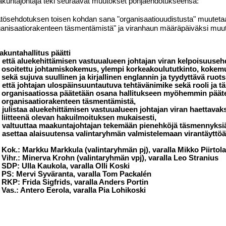
kuntajohtaja teki seuraavat muutokset pohjaehdotukseensa:
tösehdotuksen toisen kohdan sana "organisaatiouudistusta" muutet
ganisaatiorakenteen täsmentämistä" ja viranhaun määräpäiväksi muut
kuntahallitus päätti
että aluekehittämisen vastuualueen johtajan viran kelpoisuuse
osoitettu johtamiskokemus, ylempi korkeakoulututkinto, kokem
sekä sujuva suullinen ja kirjallinen englannin ja tyydyttävä ruotsi
että johtajan ulospäinsuuntautuva tehtävänimike sekä rooli ja täs
organisaatiossa päätetään osana hallitukseen myöhemmin päätet
organisaatiorakenteen täsmentämistä,
julistaa aluekehittämisen vastuualueen johtajan viran haettavak
liitteenä olevan hakuilmoituksen mukaisesti,
valtuuttaa maakuntajohtajan tekemään pienehköjä täsmennyksi
asettaa alaisuutensa valintaryhmän valmistelemaan virantäyttöä
Kok.: Markku Markkula (valintaryhmän pj), varalla Mikko Piirtol
Vihr.: Minerva Krohn (valintaryhmän vpj), varalla Leo Stranius
SDP: Ulla Kaukola, varalla Olli Koski
PS: Mervi Syväranta, varalla Tom Packalén
RKP: Frida Sigfrids, varalla Anders Portin
Vas.: Antero Eerola, varalla Pia Lohikoski