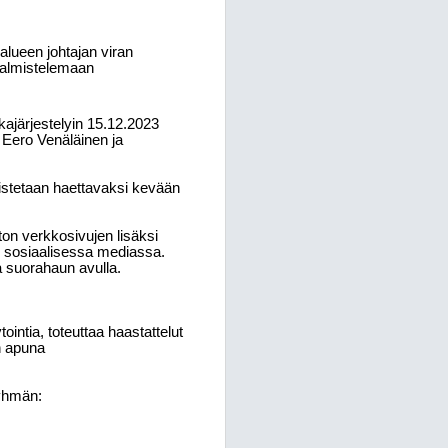
alueen johtajan viran
 valmistelemaan
kajärjestelyin 15.12.2023
t Eero Venäläinen ja
listetaan haettavaksi kevään
iton verkkosivujen lisäksi
n sosiaalisessa mediassa.
a suorahaun avulla.
ointia, toteuttaa haastattelut
n apuna
ryhmän: