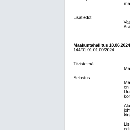
maa
Lisätiedot:
Vas
Asi
Maakuntahallitus
10.06.2024
144/01.01.01.00/2024
Tiivistelmä
Maa
Selostus
Maa
on 
Uud
kon
Alu
joh
kir
Lis
edu