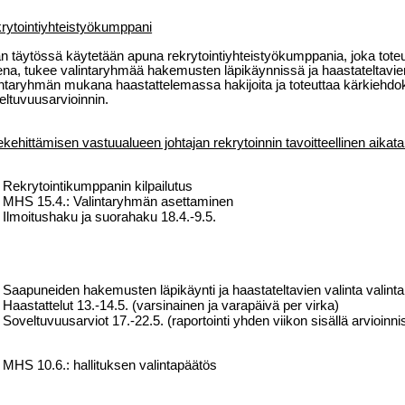
rytointiyhteistyökumppani
an täytössä käytetään apuna rekrytointiyhteistyökumppania, joka tot
ena, tukee valintaryhmää hakemusten läpikäynnissä ja haastateltavie
intaryhmän mukana haastattelemassa hakijoita ja toteuttaa kärkiehdo
eltuvuusarvioinnin.
ekehittämisen vastuualueen johtajan rekrytoinnin tavoitteellinen aikata
Rekrytointikumppanin kilpailutus
MHS 15.4.: Valintaryhmän asettaminen
Ilmoitushaku ja suorahaku 18.4.-9.5.
Saapuneiden hakemusten läpikäynti ja haastateltavien valinta
valint
Haastattelut 13.-14.5. (varsinainen ja varapäivä per virka)
Soveltuvuusarviot 17.-22.5. (raportointi yhden viikon sisällä arvioinni
MHS 10.6.: hallituksen valintapäätös