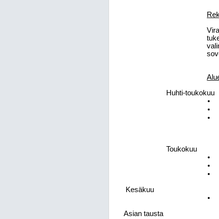
Rek
Vir
tuk
val
sov
Alu
Huhti-toukokuu
Toukokuu
Kesäkuu
Asian tausta