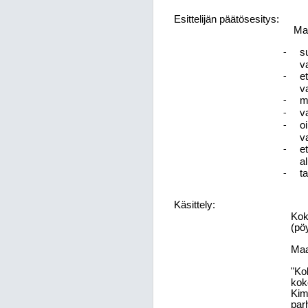
Esittelijän päätösesitys:
Maa
s
-
v
e
-
v
m
-
v
-
o
-
v
e
-
a
t
-
Käsittely:
Kok
(pö
Maa
"Ko
kok
Kimm
par