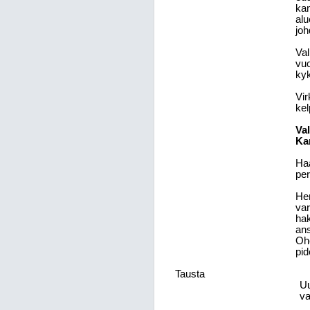
kan
alu
joh
Val
vuo
kyk
Vir
kel
Va
Kar
Haa
per
Hen
var
hak
ans
Ohe
pid
Tausta
Uu
va