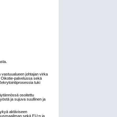
sta.
 vastuualueen johtajan virka
a Oikotie-palvelussa sekä
ekrytointiprosessia tuki
äytännössä osoitettu
stä ja sujuva suullinen ja
ykyä aktiiviseen
kimusmaailman sekä EU:n ja