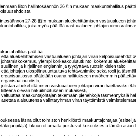
enmaan liiton hallintosäännön 26 §:n mukaan maakuntahallitus päättä
poisuusehdoista.
lintosäännön 27-28 §§:n mukaan aluekehittämisen vastuualueen johtaja
kuntahallitus, joka myös päättää vastuualueen johtajan viran valinna
kuntahallitus päättää
että aluekehittämisen vastuualueen johtajan viran kelpoisuusehdot o
johtamiskokemus, ylempi korkeakoulututkinto, kokemus aluekehittä
suullinen ja kirjallinen englannin ja tyydyttävä ruotsin kielen taito,
että johtajan ulospäinsuuntautuva tehtävänimike sekä rooli ja täsmälli
organisaatiossa päätetään osana hallitukseen myöhemmin päätettävä
organisaatiouudista,
julistaa aluekehittämisen vastuualueen johtajan viran haettavaksi 9
liitteenä olevan hakuilmoituksen mukaisesti,
valtuuttaa maakuntajohtajan tekemään pienehköjä täsmennyksiä ha
asettaa alaisuutensa valintaryhmän viran täyttämistä valmistelemaa
ouksessa läsnä ollut toimiston henkilöstö maakuntajohtajaa (esittelijä) 
ytäkirjanpitäjä) lukuun ottamatta poistuivat kokouksesta tämän asian k