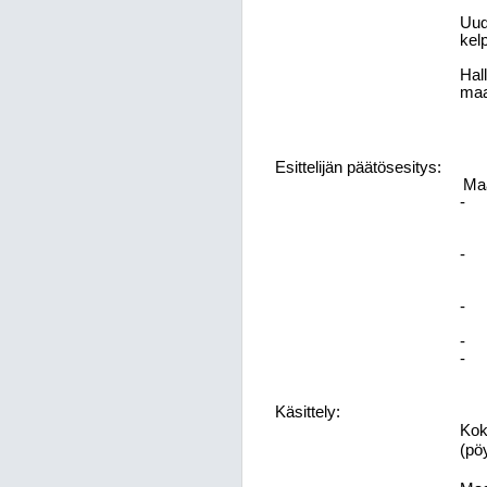
Uud
kel
Hal
maa
Esittelijän päätösesitys:
Maa
-
-
-
-
-
Käsittely:
Kok
(pö