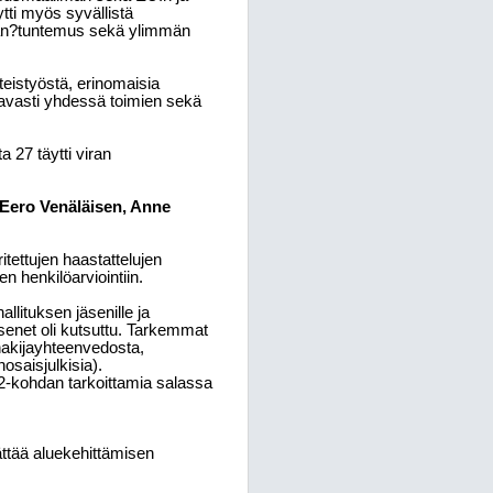
tti myös syvällistä
iikan?tuntemus sekä ylimmän
teistyöstä, erinomaisia
ntavasti yhdessä toimien sekä
 27 täytti viran
 Eero Venäläisen, Anne
itettujen haastattelujen
n henkilöarviointiin.
llituksen jäsenille ja
äsenet oli kutsuttu. Tarkemmat
 hakijayhteenvedosta,
nosaisjulkisia).
 32-kohdan tarkoittamia salassa
ttää aluekehittämisen