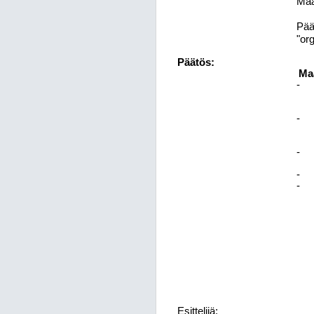
Maa
Pää
"or
Päätös:
Maa
-
-
-
-
-
Esittelijä: