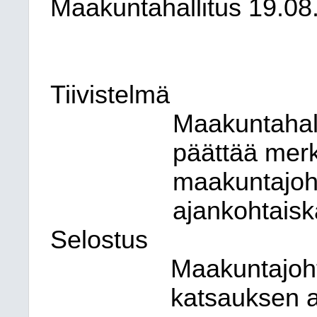
Maakuntahallitus
19.08
Tiivistelmä
Maakuntahall
päättää merk
maakuntajoh
ajankohtaisk
Selostus
Maakuntajoht
katsauksen a