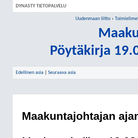
DYNASTY TIETOPALVELU
Uudenmaan liitto
Toimielime
Maakun
Pöytäkirja 19
Edellinen asia
|
Seuraava asia
Maakuntajohtajan aja