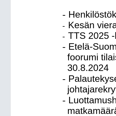
-
Henkilöstö
Kesän viera
-
TTS 2025 -
-
-
Etelä-Suom
foorumi tila
30.8.2024
-
Palautekys
johtajarekry
-
Luottamush
matkamäär