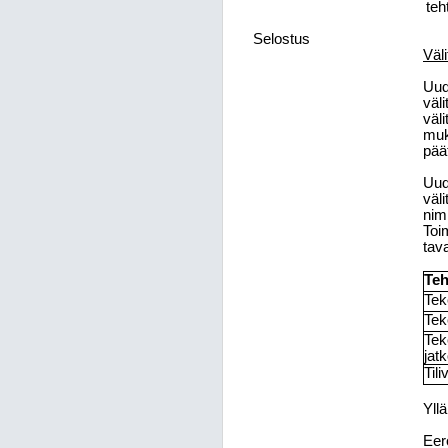
teh
Selostus
Väl
Uud
väl
väl
muk
pää
Uud
väl
nimi
Toi
tava
Teh
Tek
Tek
Tek
jat
Til
Yll
Eer