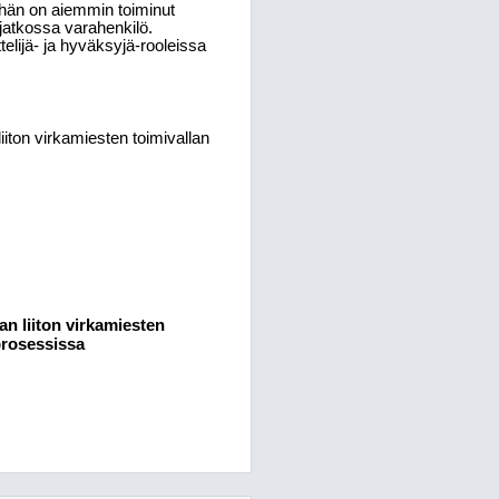
hän on aiemmin toiminut
jatkossa varahenkilö.
elijä- ja hyväksyjä-rooleissa
ton virkamiesten toimivallan
n liiton virkamiesten
prosessissa