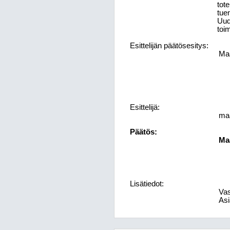
tot
tue
Uud
toim
Esittelijän päätösesitys:
Maa
Esittelijä:
maa
Päätös:
Maa
Lisätiedot:
Vas
Asi