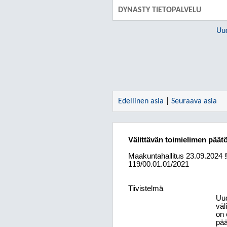
DYNASTY TIETOPALVELU
Uu
Edellinen asia
|
Seuraava asia
Välittävän toimielimen päät
Maakuntahallitus
23.09.2024
119/00.01.01/2021
Tiivistelmä
Uud
väl
on 
pää