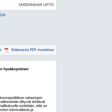
UUDENMAAN LIITTO
2024
e
Kokousasia PDF-muodossa
vien hyväksyminen
kennepolitiikan rahastojen
linnointiin liittyvät tehtävät
llitukselle esitetään, että se
sten toimivallasta ja