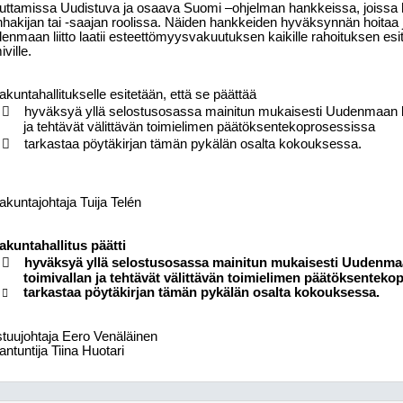
euttamissa Uudistuva ja osaava Suomi –ohjelman hankkeissa, joissa 
nhakijan tai -saajan roolissa. Näiden hankkeiden hyväksynnän hoitaa 
enmaan liitto laatii esteettömyysvakuutuksen kaikille rahoituksen esitt
iville.
kuntahallitukselle esitetään, että se päättää

hyväksyä yllä selostusosassa mainitun mukaisesti Uudenmaan lii
ja tehtävät välittävän toimielimen päätöksentekoprosessissa

tarkastaa pöytäkirjan tämän pykälän osalta kokouksessa.
kuntajohtaja Tuija Telén
kuntahallitus päätti

hyväksyä yllä selostusosassa mainitun mukaisesti Uudenmaa
toimivallan ja tehtävät välittävän toimielimen päätöksenteko
tarkastaa pöytäkirjan tämän pykälän osalta kokouksessa.

tuujohtaja Eero Venäläinen
antuntija Tiina Huotari