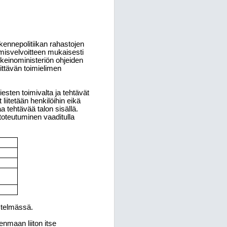
kennepolitiikan rahastojen
ämisvelvoitteen mukaisesti
nkeinoministeriön ohjeiden
littävän toimielimen
sten toimivalta ja tehtävät
liitetään henkilöihin eikä
aa tehtävää talon sisällä.
toteutuminen vaaditulla
stelmässä.
nmaan liiton itse