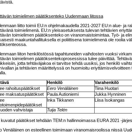
tävistä.
ittävän toimielimen päätöksenteko Uudenmaan liitossa
enmaan liitto toimii EU:n ohjelmakaudella 2021-2027 EU:n alue- ja ra
ittävänä toimielimenä. EU:n yleisasetuksesta tulevan tehtävien eriytt
ittävän toimielimen päätöksenteko on viranomaistoimintaa. Työ- ja eli
aisesti maakuntahallituksella ei poliittisena toimielimenä ole roolia vä
töksenteossa.
enmaan liiton henkilöstössä tapahtuneiden vaihdosten vuoksi virkamie
ittävän toimielimen päätöksentekoprosessissa tulee päivittää. Tehtävät 
kkeisiin, jotta tehtäväjakoa ei tarvitse tehdä uusiksi, jos henkilö vaiht
mivallan ja tehtävien määrittelyssä on huomioitu eriyttämisvelvoitteen 
lla.
tävä
Henkilö
Varahenkilö
ee rahoituspäätökset
Eero Venäläinen
Tiina Huotari
ee maksatuspäätökset
Paula Autioniemi
Jukka Hynninen
ee
Inka Tikkanen
Liisa Isokangas
kotoimenpidepäätökset
ivuoden vahvistaja
Tuija Telén
ä kuvatut päätökset tehdään TEM:n hallinnoimassa EURA 2021 -järje
o Venäläinen on esteellinen toimimaan viranomaisroolissa niissä Uude