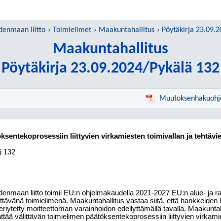
denmaan liitto
Toimielimet
Maakuntahallitus
Pöytäkirja 23.09.
Maakuntahallitus
Pöytäkirja 23.09.2024/Pykälä 132
Muutoksenhakuohj
öksentekoprosessiin liittyvien virkamiesten toimivallan ja tehtä
§ 132
enmaan liitto toimii EU:n ohjelmakaudella 2021-2027 EU:n alue- ja ra
ittävänä toimielimenä. Maakuntahallitus vastaa siitä, että hankkeiden hal
eriytetty moitteettoman varainhoidon edellyttämällä tavalla. Maakuntaha
ttää välittävän toimielimen päätöksentekoprosessiin liittyvien virkamie