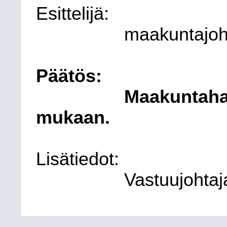
Esittelijä:
maakuntajoht
Päätös:
Maakuntahal
mukaan.
Lisätiedot:
Vastuujohtaj