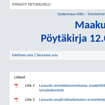
DYNASTY TIETOPALVELU
Uudenmaan liitto
Toimielime
Maakun
Pöytäkirja 12
Edellinen asia
|
Seuraava asia
Liitteet
Liite 2
Lausunto selontekoluonnoksesta aluekehittä
lainsäädännöstä
Liite 3
Lausunto ympäristövaikutusten arviointioh