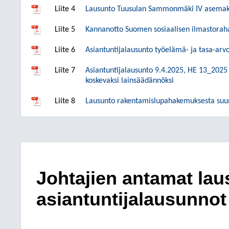
Liite 4
Lausunto Tuusulan Sammonmäki IV asemak
Liite 5
Kannanotto Suomen sosiaalisen ilmastorah
Liite 6
Asiantuntijalausunto työelämä- ja tasa-arv
Liite 7
Asiantuntijalausunto 9.4.2025, HE 13_2025 v
koskevaksi lainsäädännöksi
Liite 8
Lausunto rakentamislupahakemuksesta suunn
Johtajien antamat lau
asiantuntijalausunnot