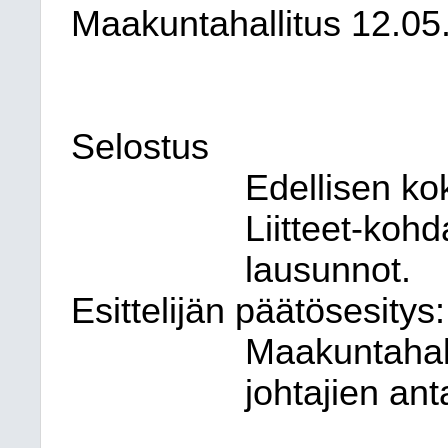
Maakuntahallitus
12.05
Selostus
Edellisen ko
Liitteet-kohd
lausunnot.
Esittelijän päätösesitys:
Maakuntahall
johtajien an