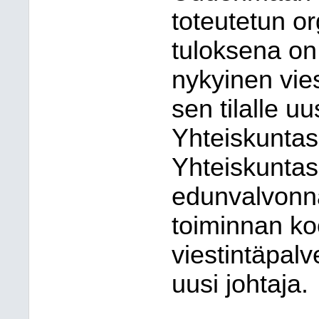
toteutetun o
tuloksena on
nykyinen vie
sen tilalle u
Yhteiskuntas
Yhteiskuntas
edunvalvonna
toiminnan koo
viestintäpalv
uusi johtaja.