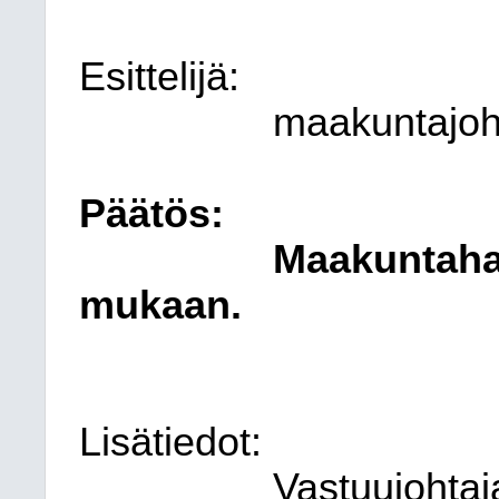
Esittelijä:
maakuntajoht
Päätös:
Maakuntahal
mukaan.
Lisätiedot:
Vastuujohtaj