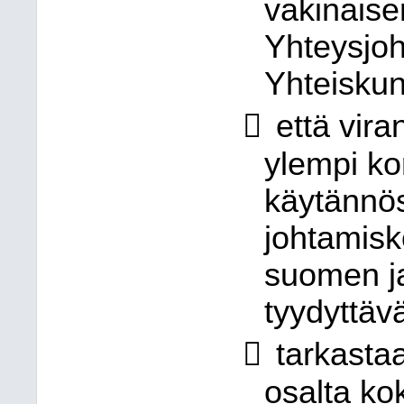
vakinaise
Yhteysjoh
Yhteiskun

että vir
ylempi ko
käytännös
johtamis
suomen ja
tyydyttävä

tarkasta
osalta ko