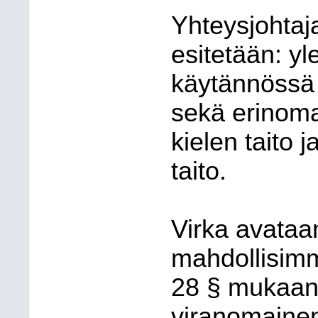
Yhteysjohtaj
esitetään: yl
käytännössä 
sekä erinom
kielen taito j
taito.
Virka avataa
mahdollisimm
28 § mukaan
viranomainen