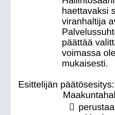
Hallintosään
haettavaksi s
viranhaltija 
Palvelussuh
päättää vali
voimassa ole
mukaisesti.
Esittelijän päätösesitys:
Maakuntahall

perustaa