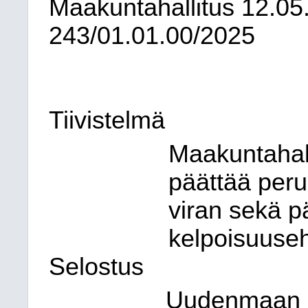
Maakuntahallitus
12.05
243/01.01.00/2025
Tiivistelmä
Maakuntahall
päättää peru
viran sekä p
kelpoisuuseh
Selostus
Uudenmaan li