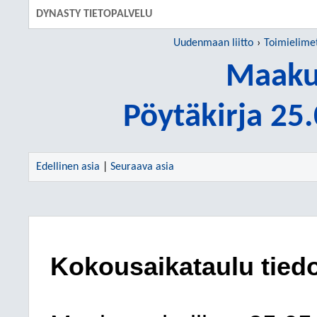
DYNASTY TIETOPALVELU
Uudenmaan liitto
Toimielime
Maakun
Pöytäkirja 25
Edellinen asia
|
Seuraava asia
Kokousaikataulu tied