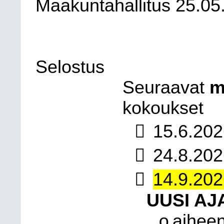
Maakuntahallitus
25.05
Selostus
Seuraavat
m
kokoukset

15.6.202

24.8.202

14.9.20
UUSI A
aihee
o