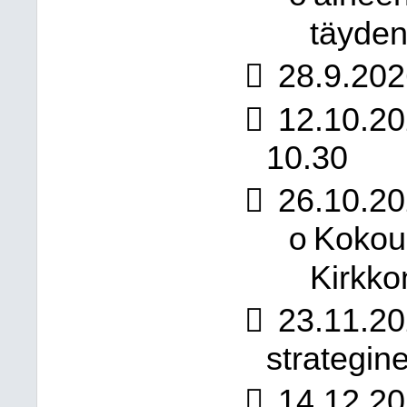
täyden

28.9.202

12.10.20
10.30

26.10.20
Kokous
o
Kirkk

23.11.20
strategin

14.12.20