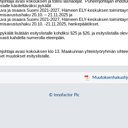
johtaja avasi kokouksen ja totesi läsnäolijat.
Puheenjohtajan ehdotu
istalle käsiteltäväksi pykälät
uva ja osaava Suomi 2021-2027, Hämeen ELY-keskuksen toimintay
ämisavustushaku 20.10. – 21.11.2025 ja
uva ja osaava Suomi 2021-2027, Hämeen ELY-keskuksen toimintay
ämisavustushaku 20.10. -21.11.2025, hankepäätökset.
kälät lisätään esityslistalle kohdiksi §25 ja §26, ja esityslistalla olev
vasti kahdella numerolla eteenpäin.
johtaja avasi kokouksen klo 13.
Maakunnan yhteistyöryhmän sihteer
et muutokset esityslistalle.
Muutoksenhakuohj
© Innofactor Plc