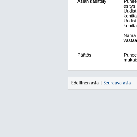
Asian käsittely:
Puheen
esitysl
Uudist
kehitt
Uudist
kehitt
Nämä py
vastaa
Päätös
Puheen
mukais
Edellinen asia |
Seuraava asia