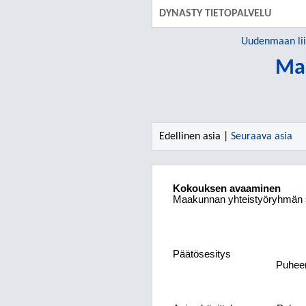
DYNASTY TIETOPALVELU
Uudenmaan lii
Maa
Edellinen asia |
Seuraava asia
Kokouksen avaaminen
Maakunnan yhteistyöryhmän s
Päätösesitys
Puheen