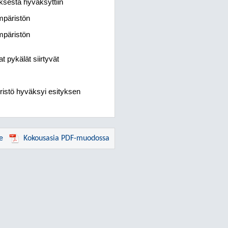
ksesta hyväksyttiin
mpäristön
mpäristön
at pykälät siirtyvät
istö hyväksyi esityksen
e
Kokousasia PDF-muodossa