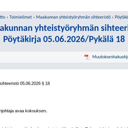
tto
Toimielimet
Maakunnan yhteistyöryhmän sihteeristö
Pöytäk
kunnan yhteistyöryhmän sihteer
Pöytäkirja 05.06.2026/Pykälä 18
Muutoksenhakuohj
ihteeristö
05.06.2026
§ 18
johtaja avaa kokouksen.