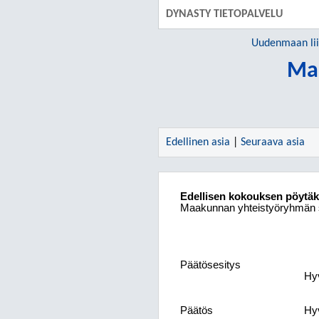
DYNASTY TIETOPALVELU
Uudenmaan lii
Maa
Edellinen asia
|
Seuraava asia
Edellisen kokouksen pöytäk
Maakunnan yhteistyöryhmän s
Päätösesitys
Hyv
Päätös
Hyv