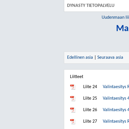
DYNASTY TIETOPALVELU
Uudenmaan lii
Maa
Edellinen asia
|
Seuraava asia
Liitteet
Liite 24
Valintaesitys
Liite 25
Valintaesitys
Liite 26
Valintaesitys
Liite 27
Valintaesitys