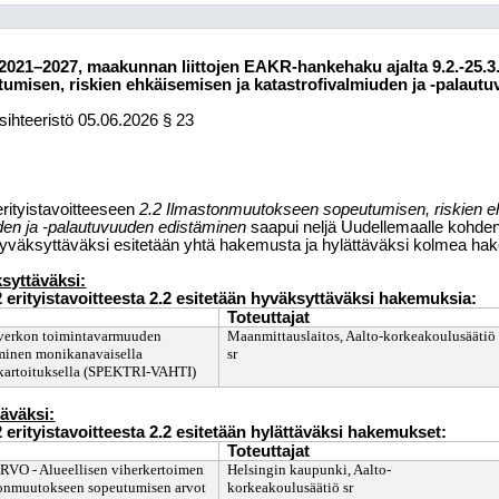
021–2027, maakunnan liittojen EAKR-hankehaku ajalta 9.2.-25.3.2
misen, riskien ehkäisemisen ja katastrofivalmiuden ja -palaut
ihteeristö
05.06.2026
§ 23
erityistavoitteeseen
2.2 Ilmastonmuutokseen sopeutumisen, riskien e
uden ja -palautuvuuden edistäminen
saapui neljä Uudellemaalle kohd
väksyttäväksi esitetään yhtä hakemusta ja hylättäväksi kolmea ha
syttäväksi:
2 erityistavoitteesta 2.2 esitetään hyväksyttäväksi hakemuksia:
Toteuttajat
verkon toimintavarmuuden
Maanmittauslaitos, Aalto-korkeakoulusäätiö
minen monikanavaisella
sr
artoituksella (SPEKTRI-VAHTI)
täväksi:
2 erityistavoitteesta 2.2 esitetään hylättäväksi hakemukset:
Toteuttajat
VO - Alueellisen viherkertoimen
Helsingin kaupunki, Aalto-
onmuutokseen sopeutumisen arvot
korkeakoulusäätiö sr