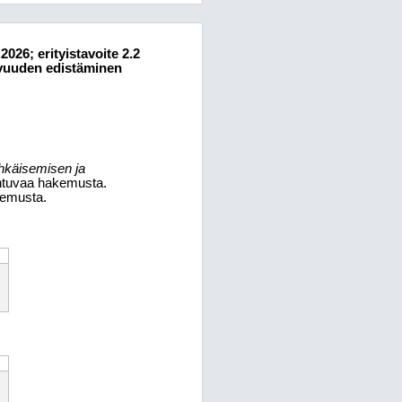
026; erityistavoite 2.2
uvuuden edistäminen
hkäisemisen ja
entuvaa hakemusta.
kemusta.