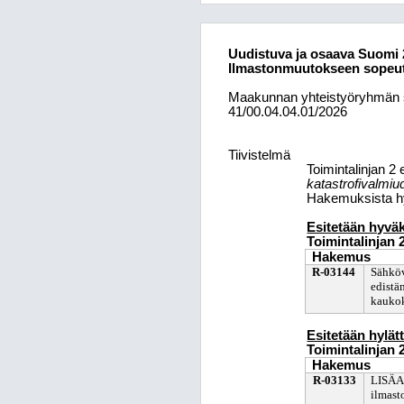
Uudistuva ja osaava Suomi 2
Ilmastonmuutokseen sopeutu
Maakunnan yhteistyöryhmän s
41/00.04.04.01/2026
Tiivistelmä
Toimintalinjan 2 
katastrofivalmi
Hakemuksista hy
Esitetään hyväk
Toimintalinjan 
Hakemus
R-03144
Sähkö
edistä
kaukok
Esitetään hylät
Toimintalinjan 
Hakemus
R-03133
LISÄAR
ilmast