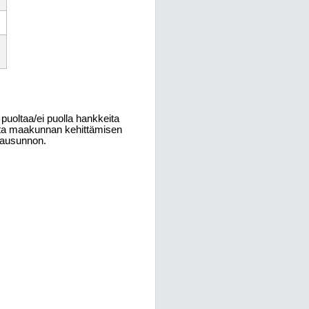
uoltaa/ei puolla hankkeita
sta maakunnan kehittämisen
lausunnon.