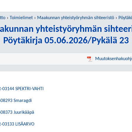
tto
Toimielimet
Maakunnan yhteistyöryhmän sihteeristö
Pöytäk
kunnan yhteistyöryhmän sihteer
Pöytäkirja 05.06.2026/Pykälä 23
Muutoksenhakuohj
 R-03144 SPEKTRI-VAHTI
 408293 Smaragdi
 408373 Juurikääpä
 R-03133 LISÄARVO