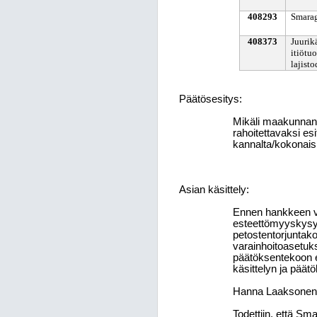
408293
Smarag
408373
Juurik
itiötu
lajisto
Päätösesitys:
Mikäli maakunnan 
rahoitettavaksi e
kannalta/kokonais
Asian käsittely:
Ennen hankkeen va
esteettömyyskysy
petostentorjuntako
varainhoitoasetuks
päätöksentekoon es
käsittelyn ja päät
Hanna Laaksonen e
Todettiin, että 