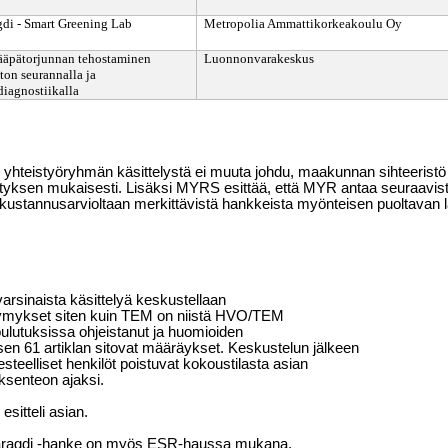
di - Smart Greening Lab
Metropolia Ammattikorkeakoulu Oy
ääpätorjunnan tehostaminen
Luonnonvarakeskus
oton seurannalla ja
diagnostiikalla
yhteistyöryhmän käsittelystä ei muuta johdu, maakunnan sihteeristö p
sityksen mukaisesti. Lisäksi MYRS esittää, että MYR antaa seuraavi
kustannusarvioltaan merkittävistä hankkeista myönteisen puoltavan 
rsinaista käsittelyä keskustellaan
mykset siten kuin TEM on niistä HVO/TEM
ulutuksissa ohjeistanut ja huomioiden
en 61 artiklan sitovat määräykset.
Keskustelun jälkeen
teelliset henkilöt poistuvat kokoustilasta asian
öksenteon ajaksi.
sitteli asian.
Smaragdi -hanke on myös ESR-haussa mukana.